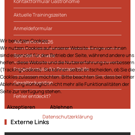
Kontaktformular Gastronomie
Aktuelle Trainingszeiten
Anmeldeformular
Wir benutzen Cookies
Alle Termine 2026
Wir nutzen Cookies auf unserer Website. Einige von ihnen
sind essenziell für den Betrieb der Seite, während andere uns
Spendennachweis
helfen, diese Website und die Nutzererfahrung zu verbessern
Fragenformular für Pressemithilfe
(Tracking Cookies). Sie können selbst entscheiden, ob Sie die
Cookies zulassen möchten. Bitte beachten Sie, dass bei einer
Gewaltprävention
Ablehnung womöglich nicht mehr alle Funktionalitäten der
Seite zur Verfügung stehen.
Fehler entdeckt?
Akzeptieren
Ablehnen
Datenschutzerklärung
Externe Links